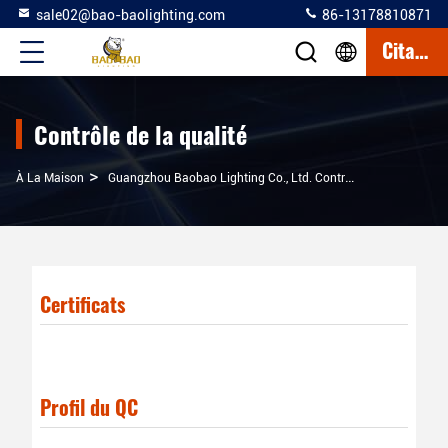
sale02@bao-baolighting.com
86-13178810871
Citation
Contrôle de la qualité
>
À La Maison
Guangzhou Baobao Lighting Co., Ltd. Contrôle De La Qualité
Certificats
Profil du QC