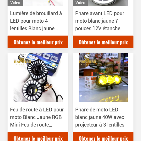
Vidéo
Vidéo
Lumière de brouillard à
Phare avant LED pour
LED pour moto 4
moto blanc jaune 7
lentilles Blanc jaune
pouces 12V étanche
Aluminium
IP67
Obtenez le meilleur prix
Obtenez le meilleur prix
Feu de route à LED pour
Phare de moto LED
moto Blanc Jaune RGB
blanc jaune 40W avec
Mini Feu de route
projecteur à 3 lentilles
métallique
Obtenez le meilleur prix
Obtenez le meilleur prix