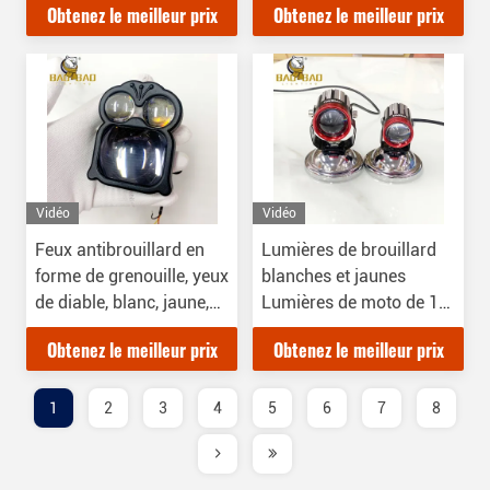
Obtenez le meilleur prix
Obtenez le meilleur prix
Vidéo
Vidéo
Feux antibrouillard en
Lumières de brouillard
forme de grenouille, yeux
blanches et jaunes
de diable, blanc, jaune,
Lumières de moto de 12
lumières, feux
à 80 V BB2514
Obtenez le meilleur prix
Obtenez le meilleur prix
antibrouillard,
aluminium, 12-80V, feux
de moto
1
2
3
4
5
6
7
8