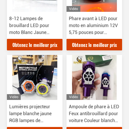
Vidéo
8-12 Lampes de
Phare avant à LED pour
brouillard LED pour
moto en aluminium 12V
moto Blanc Jaune
5,75 pouces pour
Strobe
HONDA CG CN GN CD70
Obtenez le meilleur prix
Obtenez le meilleur prix
Vidéo
Vidéo
Lumières projecteur
Ampoule de phare à LED
lampe blanche jaune
Feux antibrouillard pour
RGB lampes de
voiture Couleur blanche
brouillard pour motos
70W Étanche