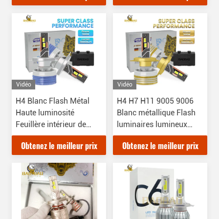
Vidéo
Vidéo
H4 Blanc Flash Métal
H4 H7 H11 9005 9006
Haute luminosité
Blanc métallique Flash
Feuillère intérieur de
luminaires lumineux
voiture LED Bulbe de
phares LED Parties
Obtenez le meilleur prix
Obtenez le meilleur prix
lumière
automobiles