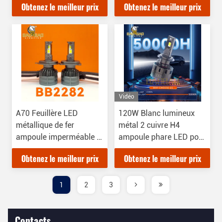
Obtenez le meilleur prix
Obtenez le meilleur prix
9005 Lampes phares
LED Pour voiture
Vidéo
A70 Feuillère LED
120W Blanc lumineux
métallique de fer
métal 2 cuivre H4
ampoule imperméable à
ampoule phare LED pour
l'eau H4 H7 H11 9006
pièces automobiles
Obtenez le meilleur prix
Obtenez le meilleur prix
9005 Feuillère
automobile
1
2
3
Contacts