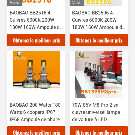
Vidéo
Vidéo
BAOBAO BB2516 4
BAOBAO BB2506 4
Cuivres 6000K 200W
Cuivres 6000K 200W
180W 160W Ampoule de
180W 160W Ampoule de
phare LED pour voiture
Phare LED Pour Voiture
Obtenez le meilleur prix
Obtenez le meilleur prix
BAOBAO 200 Watts 180
70W 85V M8 Pro 2 en
Watts 6 coopers IP67
cuivre universel lampe
IP68 Ampoule de phare
de voiture à LED
LED automatique
ampoule haute
Obtenez le meilleur prix
Obtenez le meilleur prix
étanche
luminosité