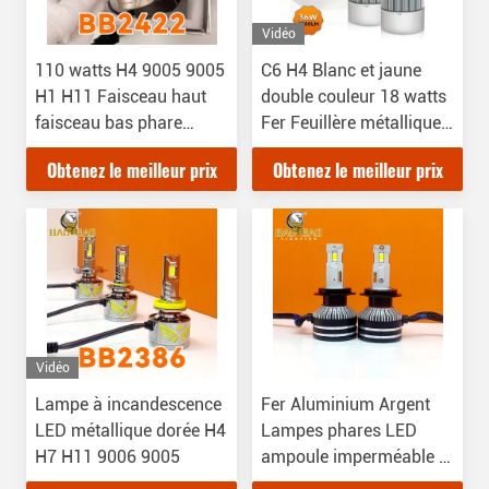
Vidéo
110 watts H4 9005 9005
C6 H4 Blanc et jaune
H1 H11 Faisceau haut
double couleur 18 watts
faisceau bas phare
Fer Feuillère métallique
phare automobile
de voiture Bulbe Pièces
Obtenez le meilleur prix
Obtenez le meilleur prix
ampoule pièces
automobiles
détachées automobiles
en aluminium
Vidéo
Lampe à incandescence
Fer Aluminium Argent
LED métallique dorée H4
Lampes phares LED
H7 H11 9006 9005
ampoule imperméable à
l'eau H4 H7 H11 9006