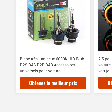
Blanc très lumineux 6000K HID Blub
2.5 pou
D2S D4S D2R D4R Accessoires
voiture
universels pour voiture
vert ja
project
Obtenez le meilleur prix
Ob