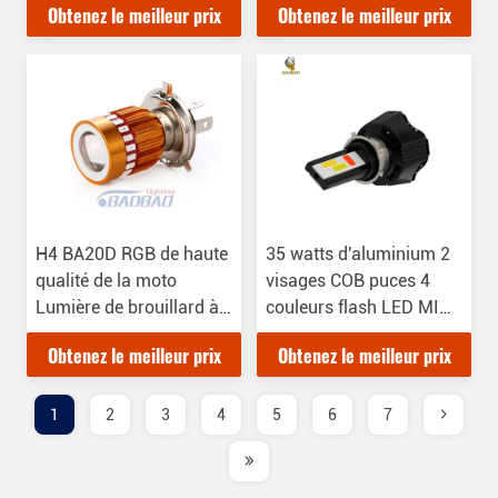
Obtenez le meilleur prix
Obtenez le meilleur prix
ampoule pour Kawasaki
de moto ampoules
Gto pièces avant
Pièces modifiées de vélo
brouillard lumière vélo
Modifié pièces
H4 BA20D RGB de haute
35 watts d'aluminium 2
qualité de la moto
visages COB puces 4
Lumière de brouillard à
couleurs flash LED MINI
LED Mini lumières de
Motocycles Lampes
Obtenez le meilleur prix
Obtenez le meilleur prix
conduite phare ampoule
phares LED Lampes LED
10w de la moto pour les
Motocycles
accessoires de voiture
1
2
3
4
5
6
7