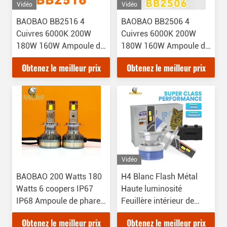
Vidéo
Vidéo
BAOBAO BB2516 4
BAOBAO BB2506 4
Cuivres 6000K 200W
Cuivres 6000K 200W
180W 160W Ampoule de
180W 160W Ampoule de
phare LED pour voiture
Phare LED Pour Voiture
Obtenez le meilleur prix
Obtenez le meilleur prix
Vidéo
BAOBAO 200 Watts 180
H4 Blanc Flash Métal
Watts 6 coopers IP67
Haute luminosité
IP68 Ampoule de phare
Feuillère intérieur de
LED automatique
voiture LED Bulbe de
Obtenez le meilleur prix
Obtenez le meilleur prix
étanche
lumière