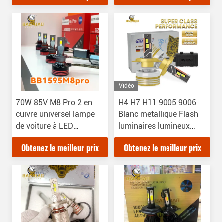
Vidéo
70W 85V M8 Pro 2 en
H4 H7 H11 9005 9006
cuivre universel lampe
Blanc métallique Flash
de voiture à LED
luminaires lumineux
ampoule haute
phares LED Parties
Obtenez le meilleur prix
Obtenez le meilleur prix
luminosité
automobiles