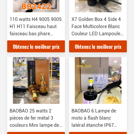
110 watts H4 9005 9005
X7 Golden Box 4 Side 4
H1 H11 Faisceau haut
Face Multicolore Blanc
faisceau bas phare
Couleur LED Lampoule
phare automobile
de phare ampoule de
Obtenez le meilleur prix
Obtenez le meilleur prix
ampoule pièces
moto Auxiliaires de
détachées automobiles
lampes HAOJUE Pièces
en aluminium
de rechange de moteur
BAOBAO 25 watts 2
BAOBAO 6 Lampe de
pièces de fer métal 3
moto à flash blanc
couleurs Mini lampe de
latéral étanche IP67
conduite lampe de tête
IP68 Mini-lampes LED