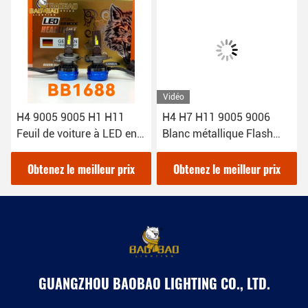
Vidéo
H4 9005 9005 H1 H11
H4 H7 H11 9005 9006
Feuil de voiture à LED en
Blanc métallique Flash
fer Bulbe Blanc Pièces
luminaires lumineux
automobiles haute
phares LED Parties
Obtenez le meilleur prix
Obtenez le meilleur prix
puissance
automobiles
GUANGZHOU BAOBAO LIGHTING CO., LTD.