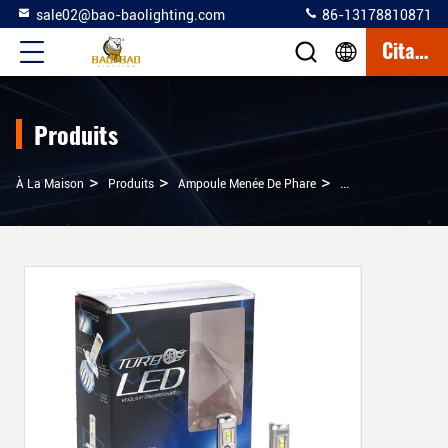
sale02@bao-baolighting.com
86-13178810871
Citation
Produits
>
>
>
À La Maison
Produits
Ampoule Menée De Phare
H4 H7 H11 H13 900