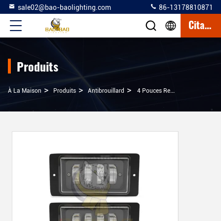
sale02@bao-baolighting.com
86-13178810871
Citation
Produits
>
>
>
À La Maison
Produits
Antibrouillard
4 Pouces Rectangle Blanc 12V 24V 45W Appareils De Lumière De Brouillard Automobile