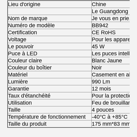
Lieu d'origine
Chine
Le Guangdong
Nom de marque
Je vous en prie.
Numéro de modèle
BB942
Certification
CE RoHS
Voltage
Pour les apparei
Le pouvoir
45 W
Puce à LED
Les puces intellig
Couleur claire
Blanc Jaune
Couleur du boîtier
Noir
Matériel
Casement en alum
Lumière
990 Lm
Garantie
12 mois
Taux d'étanchéité
Pour la protection 
Utilisation
Feu de brouillard p
Taille
4 pouces
Température de fonctionnement
-40°C à +85°C
Taille du produit
175 mm*83 mm*5