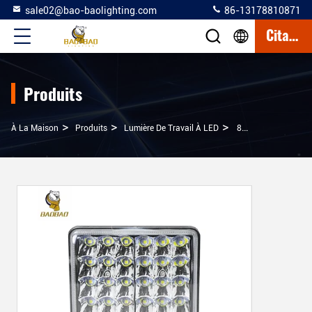
sale02@bao-baolighting.com
86-13178810871
Citation
Produits
>
>
>
À La Maison
Produits
Lumière De Travail À LED
80V 48W Blanc 24LED 4 Pouces LED Barres De Lumière De Travail Pour Camion Voiture